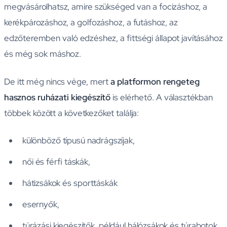
megvásárolhatsz, amire szükséged van a focizáshoz, a
kerékpározáshoz, a golfozáshoz, a futáshoz, az
edzőteremben való edzéshez, a fittségi állapot javításához
és még sok máshoz.
De itt még nincs vége, mert
a platformon rengeteg
hasznos ruházati kiegészítő
is elérhető. A választékban
többek között a következőket találja:
különböző típusú nadrágszíjak,
női és férfi táskák,
hátizsákok és sporttáskák
esernyők,
túrázási kiegészítők, például hálózsákok és túrabotok,