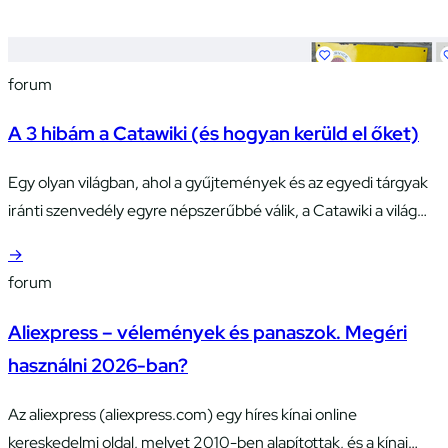
forum
A 3 hibám a Catawiki (és hogyan kerüld el őket)
Egy olyan világban, ahol a gyűjtemények és az egyedi tárgyak
iránti szenvedély egyre népszerűbbé válik, a Catawiki a világ
minden tájáról érkező rajongók lenyűgöző találkozóhelyévé
→
válik. Ez a dinamikus aukciós platform igazi kincsvadász
forum
paradicsom, amely figyelemre méltó választékot kínál – az
érdekes régiségektől a modern műalkotásokig, a ritka érméktől
Aliexpress – vélemények és panaszok. Megéri
a luxusórákig. A Catawiki nem csupán…
használni 2026-ban?
Az aliexpress (aliexpress.com) egy híres kínai online
kereskedelmi oldal, melyet 2010-ben alapítottak, és a kínai