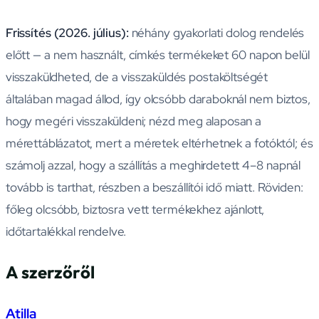
Frissítés (2026. július):
néhány gyakorlati dolog rendelés
előtt — a nem használt, címkés termékeket 60 napon belül
visszaküldheted, de a visszaküldés postaköltségét
általában magad állod, így olcsóbb daraboknál nem biztos,
hogy megéri visszaküldeni; nézd meg alaposan a
mérettáblázatot, mert a méretek eltérhetnek a fotóktól; és
számolj azzal, hogy a szállítás a meghirdetett 4–8 napnál
tovább is tarthat, részben a beszállítói idő miatt. Röviden:
főleg olcsóbb, biztosra vett termékekhez ajánlott,
időtartalékkal rendelve.
A szerzőről
Atilla