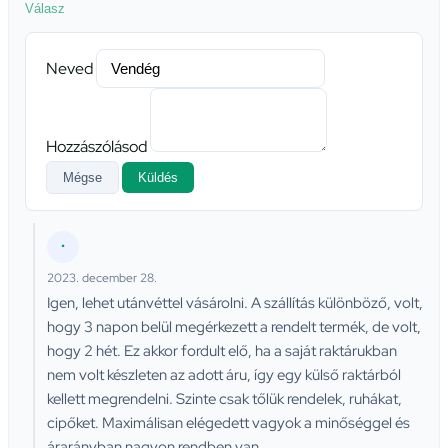
Válasz
Neved
Hozzászólásod
Mégse
Küldés
•
2023. december 28.
Igen, lehet utánvéttel vásárolni. A szállítás különböző, volt,
hogy 3 napon belül megérkezett a rendelt termék, de volt,
hogy 2 hét. Ez akkor fordult elő, ha a saját raktárukban
nem volt készleten az adott áru, így egy külső raktárból
kellett megrendelni. Szinte csak tőlük rendelek, ruhákat,
cipőket. Maximálisan elégedett vagyok a minőséggel és
árarányban nagyon rendben van.