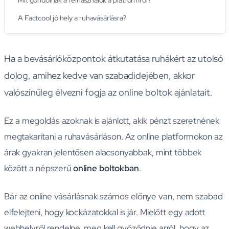
Mit gondolnak a felhasználók a platformról?
A Factcool jó hely a ruhavásárlásra?
Ha a bevásárlóközpontok átkutatása ruhákért az utolsó
dolog, amihez kedve van szabadidejében, akkor
valószínűleg élvezni fogja az online boltok ajánlatait.
Ez a megoldás azoknak is ajánlott, akik pénzt szeretnének
megtakarítani a ruhavásárláson. Az online platformokon az
árak gyakran jelentősen alacsonyabbak, mint többek
között a népszerű
online boltokban
.
Bár az online vásárlásnak számos előnye van, nem szabad
elfelejteni, hogy kockázatokkal is jár. Mielőtt egy adott
webhelyről rendelne, meg kell győződnie arról, hogy az