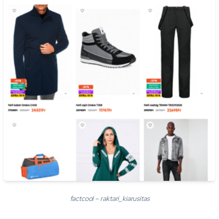
factcool – raktari_kiarusitas