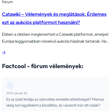
forum
Catawiki – Vélemények és meglátások. Érdemes
ezt az aukciós platformot használni?
Ebben a cikkben megismerheti a Catawiki platformot, amelyet
Európa leggyorsabban növekvő aukciós házának tartanak. Ha
kíváncsi vagy, hogy érdemes-e ezt a szolgáltatást igénybe
→
venni, akkor olvass tovább. Az online vélemények gyakran
nem tükrözik teljes mértékben azt, amit a Catawiki kínál, ezért
Factcool - fórum vélemények:
itt megpróbáljuk eloszlatni a kételyeket, és megbízható
információkkal szolgálunk erről az aukciós platformról.
Mielőtt…
•
2023. január 26.
Ez az üzlet kínálja az utánvétes rendelés lehetőségét? Mennyi
ideig tart egyébként a kiszállítás, és vásárolt már ott valaki?