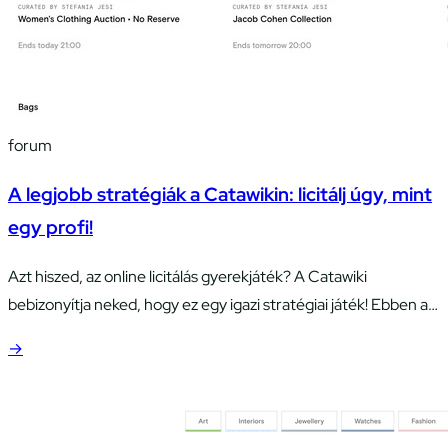
forum
A legjobb stratégiák a Catawikin: licitálj úgy, mint
egy profi!
Azt hiszed, az online licitálás gyerekjáték? A Catawiki
bebizonyítja neked, hogy ez egy igazi stratégiai játék! Ebben a
bejegyzésben megtudhatod: Készen állsz a licitálási kalandra?
→
Itt is vagyunk! A Catawiki licitálási rendszerének megértése –
az érzelmek kordában tartása! Régóta használom a Catawikit,
és hadd mondjam el, hogy a licitálási rendszerük igazi
hullámvasút az érzelmek között!…