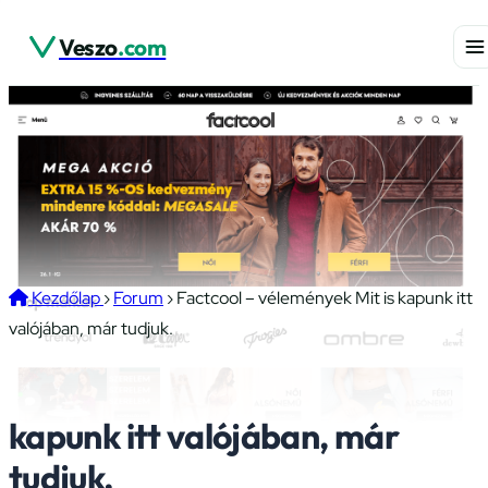
Veszo
.com
Kezdőlap
›
Forum
›
Factcool – vélemények Mit is kapunk itt
valójában, már tudjuk.
Factcool – vélemények Mit is
kapunk itt valójában, már
tudjuk.