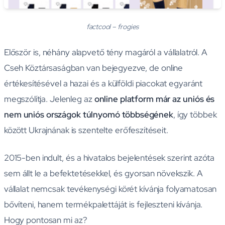
factcool – frogies
Először is, néhány alapvető tény magáról a vállalatról. A
Cseh Köztársaságban van bejegyezve, de online
értékesítésével a hazai és a külföldi piacokat egyaránt
megszólítja. Jelenleg az
online platform már az uniós és
nem uniós országok túlnyomó többségének
, így többek
között Ukrajnának is szentelte erőfeszítéseit.
2015-ben indult, és a hivatalos bejelentések szerint azóta
sem állt le a befektetésekkel, és gyorsan növekszik. A
vállalat nemcsak tevékenységi körét kívánja folyamatosan
bővíteni, hanem termékpalettáját is fejleszteni kívánja.
Hogy pontosan mi az?